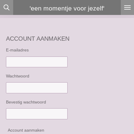
Ga
'een momentje voor jezelf'
direct
naar
de
hoofdinhoud
ACCOUNT AANMAKEN
E-mailadres
Wachtwoord
Bevestig wachtwoord
Account aanmaken